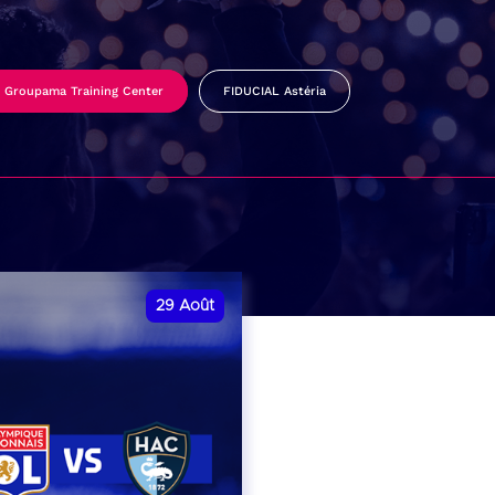
Groupama Training Center
FIDUCIAL Astéria
29
Août