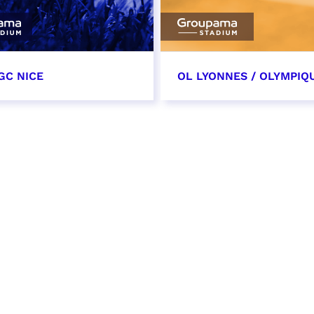
GC NICE
OL LYONNES / OLYMPIQ
tobre 2026
24 octobre 2026
t heure à confirmer
date et heure à confirme
VER
RÉSERVER