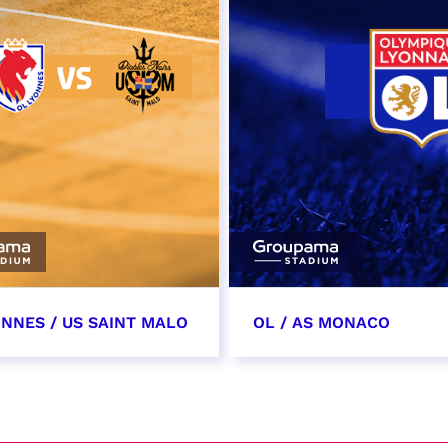
ONNES / US SAINT MALO
OL / AS MONACO
vembre 2026
28 novembre 2026
t heure à confirmer
date et heure à confirme
VER
RÉSERVER