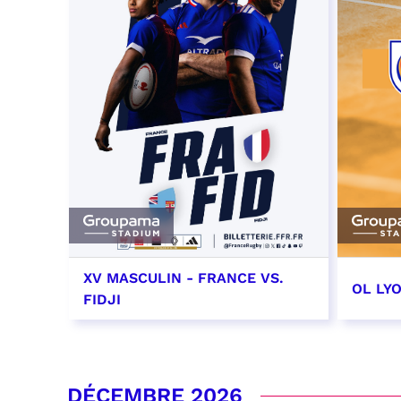
XV MASCULIN - FRANCE VS.
OL LY
FIDJI
7 novembre 2026 - 21:10
14 no
date e
RÉSERVER
DÉCEMBRE 2026
RÉSER