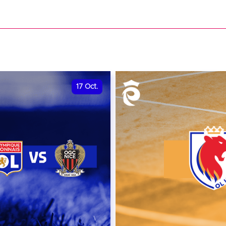
date et heure à confirme
VER
RÉSERVER
17
Oct.