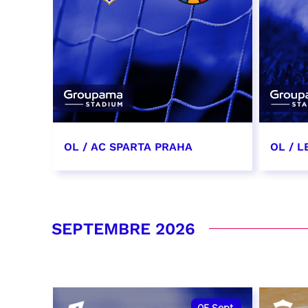
OL / AC SPARTA PRAHA
OL / L
11 août 2026 - 21:00
29 aoû
RÉSERVER
RÉSER
SEPTEMBRE 2026