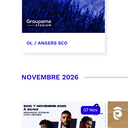
OL / ANGERS SCO
31 octobre 2026
date et heure à confirmer
NOVEMBRE 2026
RÉSERVER
07
Nov.