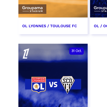
OL LYONNES / TOULOUSE FC
OL / O
3 octobre 2026
17 oc
date et heure à confirmer
date e
31
Oct.
RÉSERVER
RÉSER