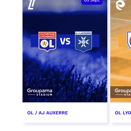
05
Sept.
OL / AJ AUXERRE
OL LYO
5 septembre 2026
12 sep