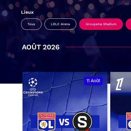
Lieux
Tous
LDLC Arena
Groupama Stadium
AOÛT 2026
11
Août