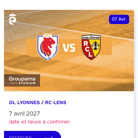
07
Avr.
OL LYONNES / RC LENS
7 avril 2027
date et heure à confirmer
RÉSERVER