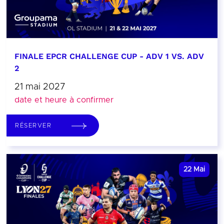
FINALE EPCR CHALLENGE CUP - ADV 1 VS. ADV
2
21 mai 2027
date et heure à confirmer
RÉSERVER
22
Mai