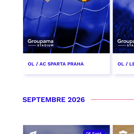
OL / AC SPARTA PRAHA
OL / L
11 août 2026 - 21:00
29 aoû
RÉSERVER
RÉSER
SEPTEMBRE 2026