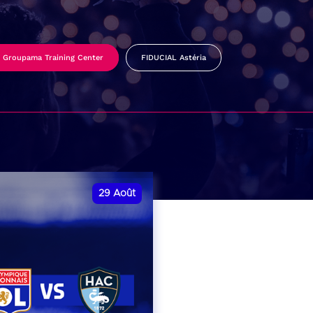
Groupama Training Center
FIDUCIAL Astéria
29
Août