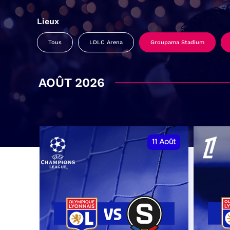
Lieux
Tous
LDLC Arena
Groupama Stadium
AOÛT 2026
11
Août