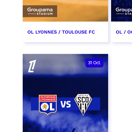
OL LYONNES / TOULOUSE FC
OL / O
3 octobre 2026
17 oc
date et heure à confirmer
date e
31
Oct.
RÉSERVER
RÉSER