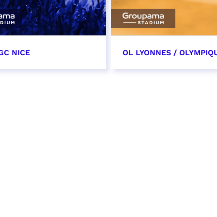
GC NICE
OL LYONNES / OLYMPIQ
tobre 2026
24 octobre 2026
t heure à confirmer
date et heure à confirme
VER
RÉSERVER