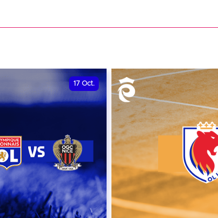
date et heure à confirme
VER
RÉSERVER
17
Oct.