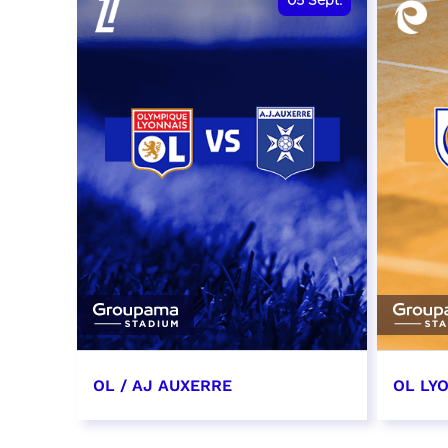
05
Sept.
OL / AJ AUXERRE
OL LYO
5 septembre 2026
12 sep