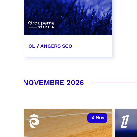
OL / ANGERS SCO
31 octobre 2026
date et heure à confirmer
NOVEMBRE 2026
RÉSERVER
14
Nov.