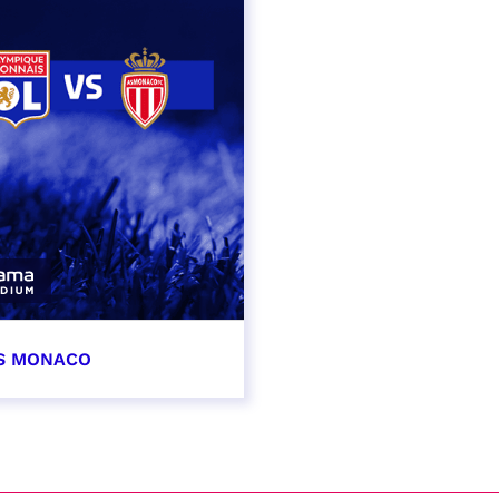
AS MONACO
vembre 2026
t heure à confirmer
VER