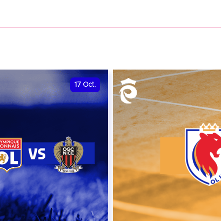
date et heure à confirme
VER
RÉSERVER
17
Oct.