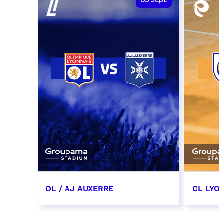
05
Sept.
OL / AJ AUXERRE
OL LYO
5 septembre 2026
12 sep