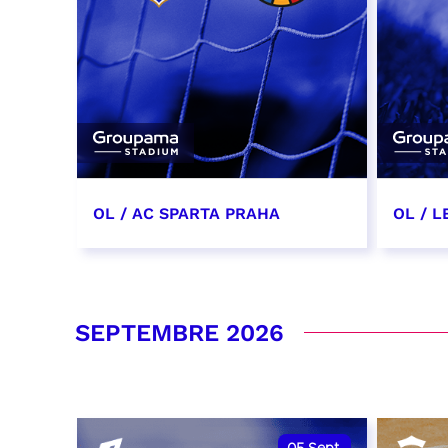
OL / AC SPARTA PRAHA
OL / L
11 août 2026 - 21:00
29 aoû
RÉSERVER
RÉSER
SEPTEMBRE 2026