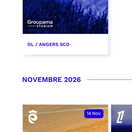
OL / ANGERS SCO
31 octobre 2026
date et heure à confirmer
NOVEMBRE 2026
RÉSERVER
14
Nov.