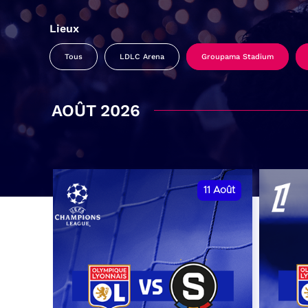
Lieux
Tous
LDLC Arena
Groupama Stadium
AOÛT 2026
11
Août