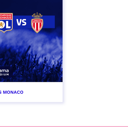
AS MONACO
vembre 2026
t heure à confirmer
VER