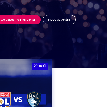
Groupama Training Center
FIDUCIAL Astéria
29
Août