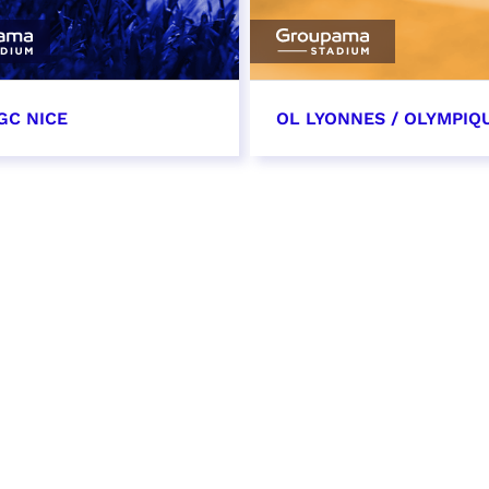
GC NICE
OL LYONNES / OLYMPIQ
tobre 2026
24 octobre 2026
t heure à confirmer
date et heure à confirme
VER
RÉSERVER