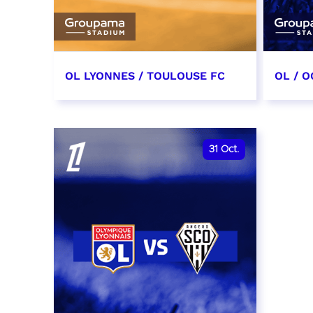
OL LYONNES / TOULOUSE FC
OL / O
3 octobre 2026
17 oc
date et heure à confirmer
date e
31
Oct.
RÉSERVER
RÉSER