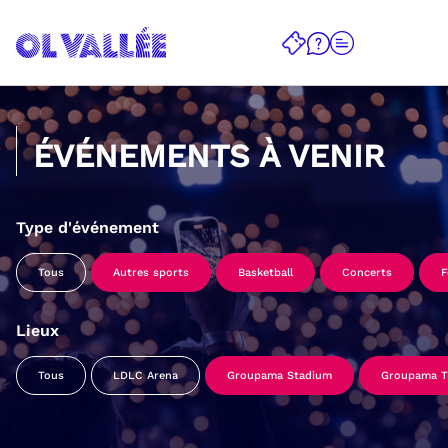
ÉVÉNEMENTS À VENIR
Type d'événement
Tous
Autres sports
Basketball
Concerts
F
Lieux
Tous
LDLC Arena
Groupama Stadium
Groupama Tr