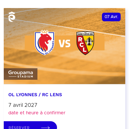
07
Avr.
OL LYONNES / RC LENS
7 avril 2027
date et heure à confirmer
RÉSERVER