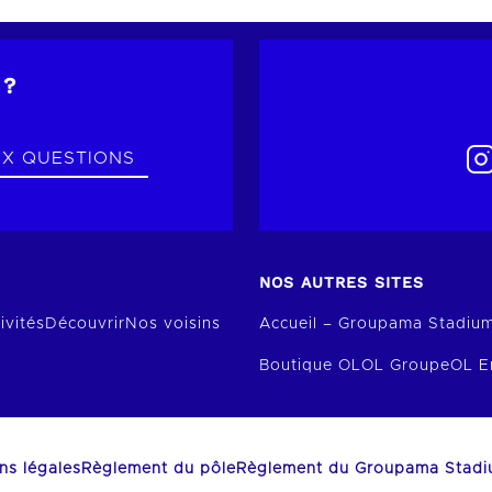
 ?
UX QUESTIONS
NOS AUTRES SITES
ivités
Découvrir
Nos voisins
Accueil – Groupama Stadiu
Boutique OL
OL Groupe
OL E
ns légales
Règlement du pôle
Règlement du Groupama Stad