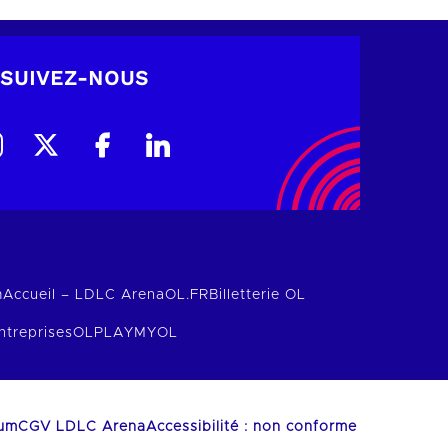
SUIVEZ-NOUS
m
Accueil – LDLC Arena
OL.FR
Billetterie OL
ntreprises
OLPLAY
MYOL
ium
CGV LDLC Arena
Accessibilité : non conforme