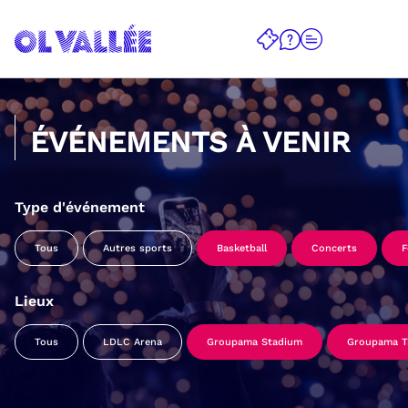
ÉVÉNEMENTS À VENIR
Type d'événement
Tous
Autres sports
Basketball
Concerts
F
Lieux
Tous
LDLC Arena
Groupama Stadium
Groupama Tr