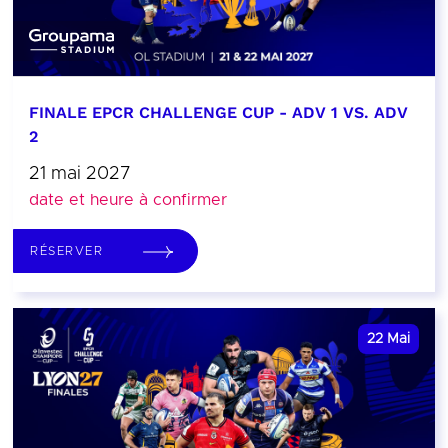
FINALE EPCR CHALLENGE CUP - ADV 1 VS. ADV
2
21 mai 2027
date et heure à confirmer
RÉSERVER
22
Mai