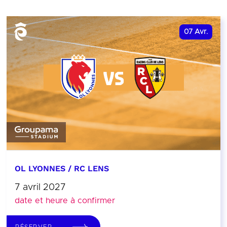
07
Avr.
OL LYONNES / RC LENS
7 avril 2027
date et heure à confirmer
RÉSERVER