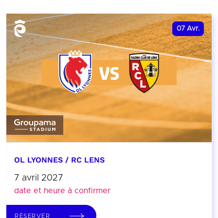
07
Avr.
OL LYONNES / RC LENS
7 avril 2027
date et heure à confirmer
RÉSERVER