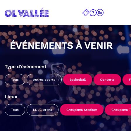
ÉVÉNEMENTS À VENIR
Type d'événement
Tous
Autres sports
Basketball
Concerts
F
Lieux
Tous
LDLC Arena
Groupama Stadium
Groupama Tr