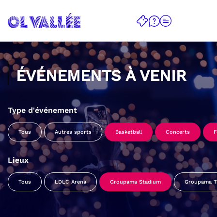
ÉVÉNEMENTS À VENIR
Type d'événement
Tous
Autres sports
Basketball
Concerts
F
Lieux
Tous
LDLC Arena
Groupama Stadium
Groupama Tr