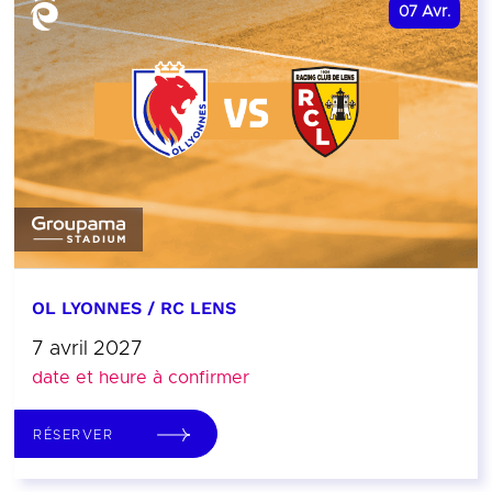
07
Avr.
OL LYONNES / RC LENS
7 avril 2027
date et heure à confirmer
RÉSERVER