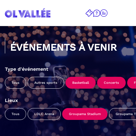
ÉVÉNEMENTS À VENIR
Type d'événement
Tous
Autres sports
Basketball
Concerts
F
Lieux
Tous
LDLC Arena
Groupama Stadium
Groupama Tr