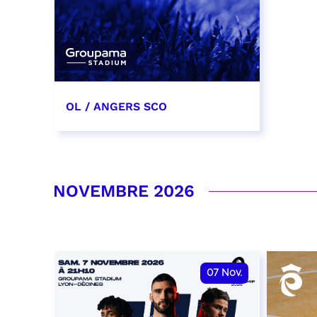
OL / ANGERS SCO
31 octobre 2026
date et heure à confirmer
NOVEMBRE 2026
RÉSERVER
07
Nov.