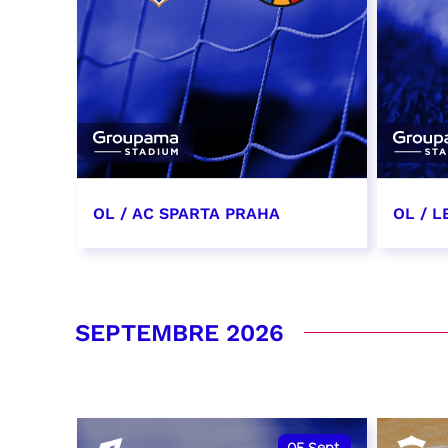
OL / AC SPARTA PRAHA
OL / L
11 août 2026 - 21:00
29 aoû
RÉSERVER
RÉSER
SEPTEMBRE 2026