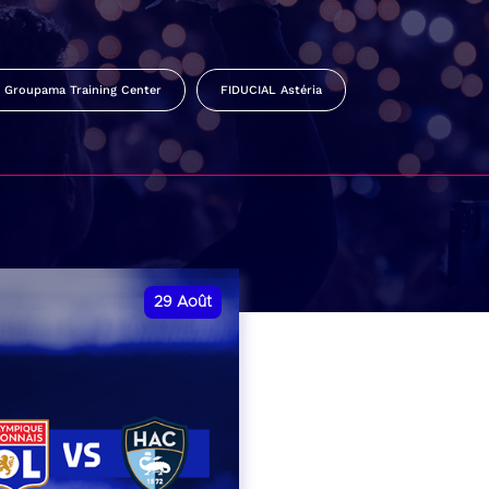
Groupama Training Center
FIDUCIAL Astéria
29
Août