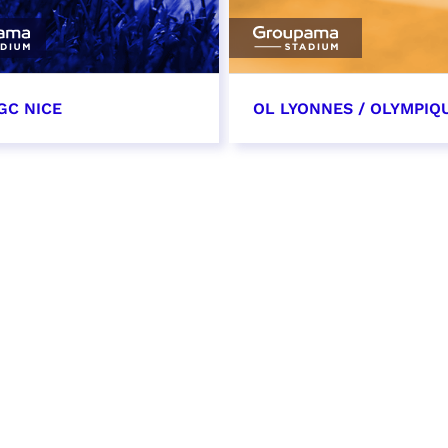
GC NICE
OL LYONNES / OLYMPIQ
tobre 2026
24 octobre 2026
t heure à confirmer
date et heure à confirme
VER
RÉSERVER