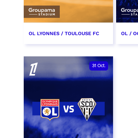
OL LYONNES / TOULOUSE FC
OL / O
3 octobre 2026
17 oc
date et heure à confirmer
date e
31
Oct.
RÉSERVER
RÉSER