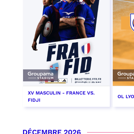
XV MASCULIN - FRANCE VS.
OL LY
FIDJI
7 novembre 2026 - 21:10
14 no
date e
RÉSERVER
DÉCEMBRE 2026
RÉSER