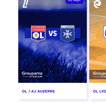
05
Sept.
OL / AJ AUXERRE
OL LYO
5 septembre 2026
12 sep