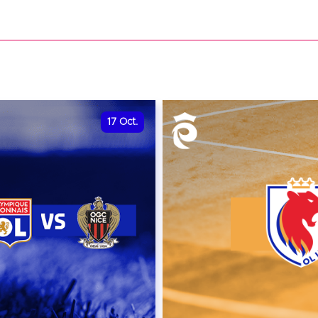
date et heure à confirme
VER
RÉSERVER
17
Oct.