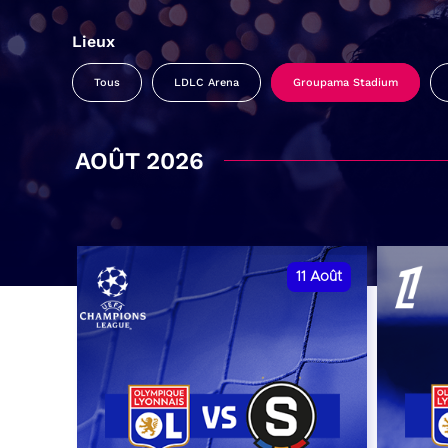
Lieux
Tous
LDLC Arena
Groupama Stadium
AOÛT 2026
11
Août