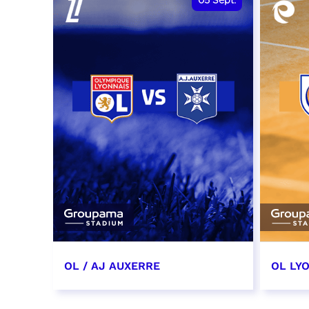
05
Sept.
OL / AJ AUXERRE
OL LYO
5 septembre 2026
12 sep