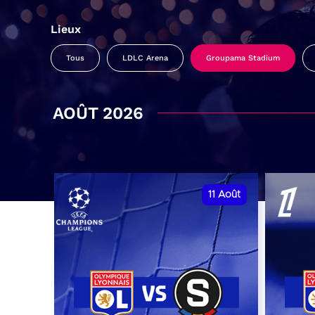
Lieux
Tous
LDLC Arena
Groupama Stadium
AOÛT 2026
11
Août