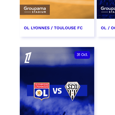
OL LYONNES / TOULOUSE FC
OL / O
3 octobre 2026
17 oc
date et heure à confirmer
date e
31
Oct.
RÉSERVER
RÉSER