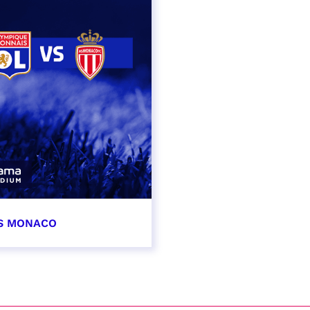
AS MONACO
vembre 2026
t heure à confirmer
VER