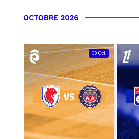
date et heure à confirmer
RÉSER
OCTOBRE 2026
RÉSERVER
03
Oct.