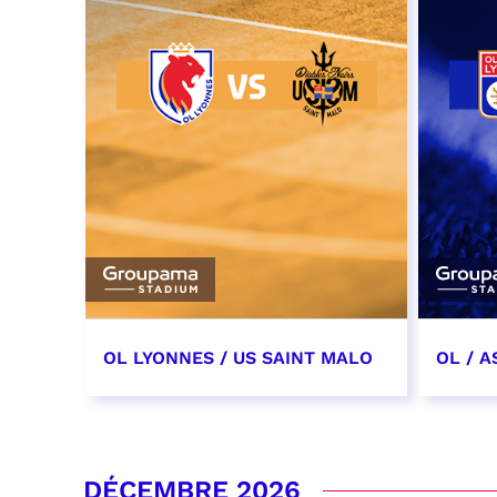
OL LYONNES / US SAINT MALO
OL / 
14 novembre 2026
28 no
date et heure à confirmer
date e
DÉCEMBRE 2026
RÉSERVER
RÉSER