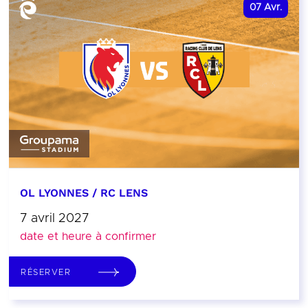
07
Avr.
OL LYONNES / RC LENS
7 avril 2027
date et heure à confirmer
RÉSERVER