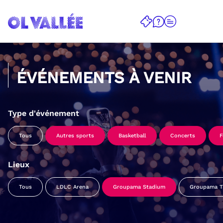
ÉVÉNEMENTS À VENIR
Type d'événement
Tous
Autres sports
Basketball
Concerts
F
Lieux
Tous
LDLC Arena
Groupama Stadium
Groupama Tr