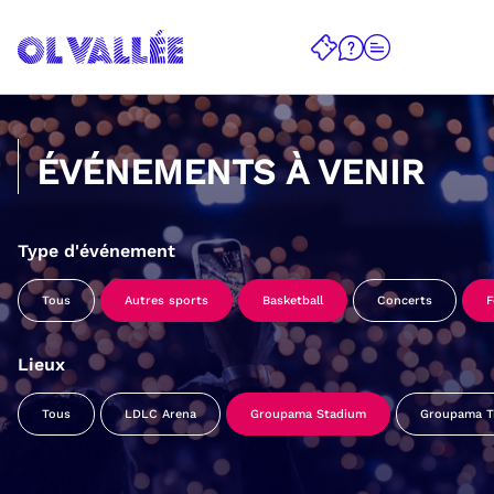
ÉVÉNEMENTS À VENIR
Type d'événement
Tous
Autres sports
Basketball
Concerts
F
Lieux
Tous
LDLC Arena
Groupama Stadium
Groupama Tr