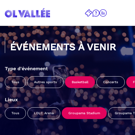
ÉVÉNEMENTS À VENIR
Type d'événement
Tous
Autres sports
Basketball
Concerts
F
Lieux
Tous
LDLC Arena
Groupama Stadium
Groupama Tr