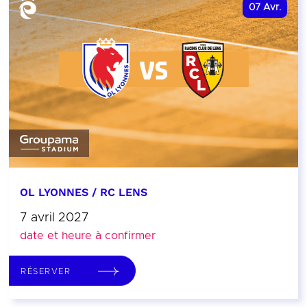
07
Avr.
OL LYONNES / RC LENS
7 avril 2027
date et heure à confirmer
RÉSERVER