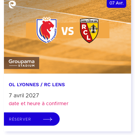
07
Avr.
OL LYONNES / RC LENS
7 avril 2027
date et heure à confirmer
RÉSERVER