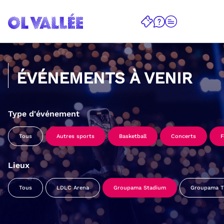
ÉVÉNEMENTS À VENIR
Type d'événement
Tous
Autres sports
Basketball
Concerts
F
Lieux
Tous
LDLC Arena
Groupama Stadium
Groupama Tr