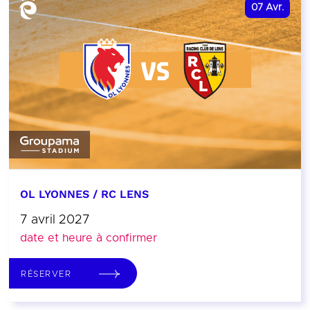
07
Avr.
OL LYONNES / RC LENS
7 avril 2027
date et heure à confirmer
RÉSERVER