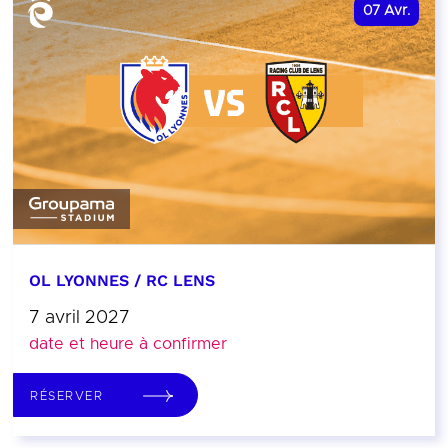
07
Avr.
OL LYONNES / RC LENS
7 avril 2027
date et heure à confirmer
RÉSERVER