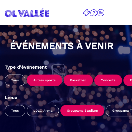
ÉVÉNEMENTS À VENIR
Type d'événement
Tous
Autres sports
Basketball
Concerts
F
Lieux
Tous
LDLC Arena
Groupama Stadium
Groupama Tr