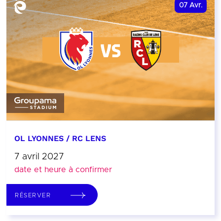
07
Avr.
OL LYONNES / RC LENS
7 avril 2027
date et heure à confirmer
RÉSERVER