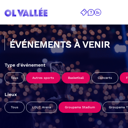
ÉVÉNEMENTS À VENIR
Type d'événement
Tous
Autres sports
Basketball
Concerts
F
Lieux
Tous
LDLC Arena
Groupama Stadium
Groupama Tr