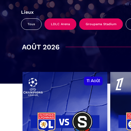
Lieux
Tous
LDLC Arena
Groupama Stadium
AOÛT 2026
11
Août