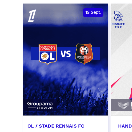
date et heure à confirmer
RÉSER
19
Sept.
RÉSERVER
OL / STADE RENNAIS FC
HAND