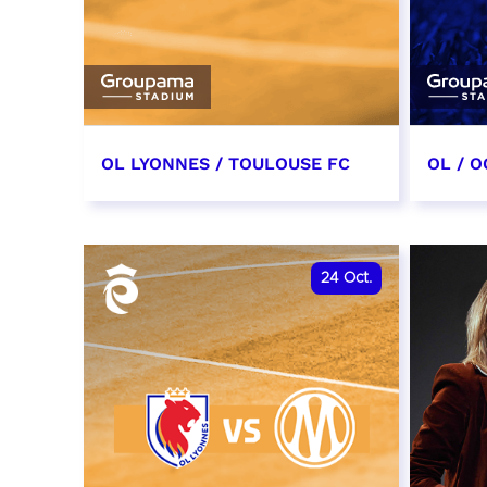
OL LYONNES / TOULOUSE FC
OL / O
3 octobre 2026
17 oc
date et heure à confirmer
date e
24
Oct.
RÉSERVER
RÉSER