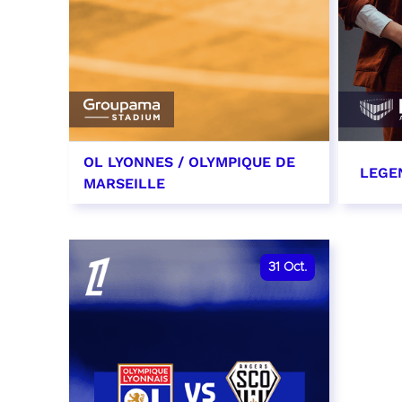
OL LYONNES / OLYMPIQUE DE
LEGE
MARSEILLE
24 octobre 2026
29 oc
date et heure à confirmer
RÉSER
31
Oct.
RÉSERVER