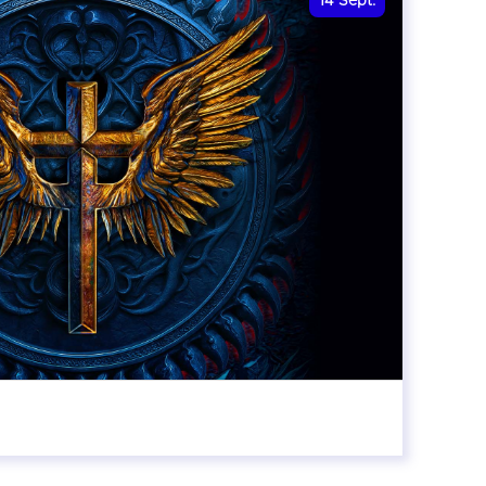
14
Sept.
20:00