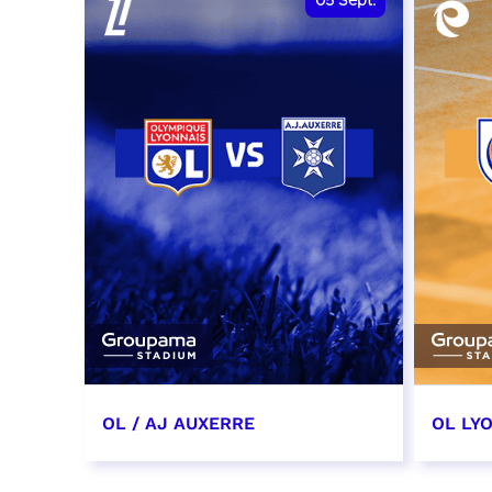
05
Sept.
OL / AJ AUXERRE
OL LYO
5 septembre 2026
12 sep