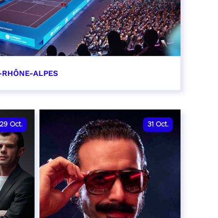
-RHÔNE-ALPES
0
29
Oct.
31
Oct.