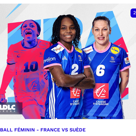
VER
RÉSERVER
2
BALL FÉMININ - FRANCE VS SUÈDE