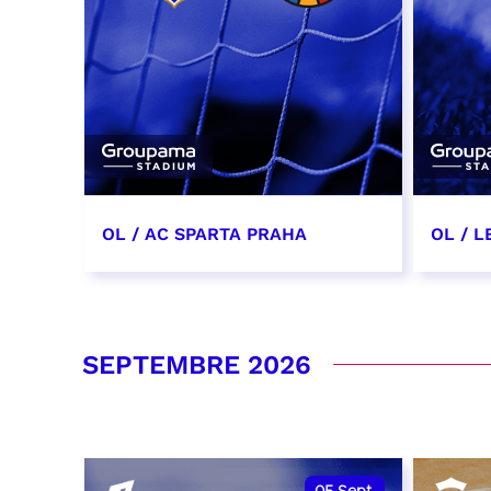
OL / AC SPARTA PRAHA
OL / L
11 août 2026 - 21:00
29 aoû
RÉSERVER
RÉSER
SEPTEMBRE 2026