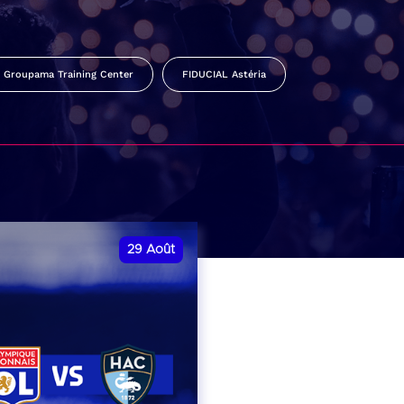
Groupama Training Center
FIDUCIAL Astéria
29
Août