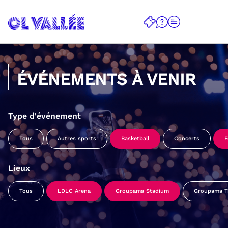
ÉVÉNEMENTS À VENIR
Type d'événement
Tous
Autres sports
Basketball
Concerts
F
Lieux
Tous
LDLC Arena
Groupama Stadium
Groupama Tr