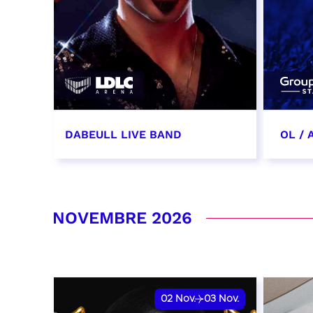
DABEULL LIVE BAND
OL /
31 octobre 2026 - 20:00
31 oc
date 
RÉSERVER
NOVEMBRE 2026
RÉSER
02
Nov.
03
Nov.