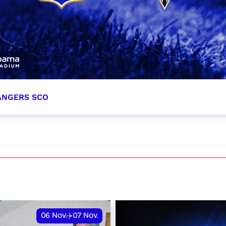
 ANGERS SCO
tobre 2026
et heure à confirmer
VER
06
Nov.
07
Nov.