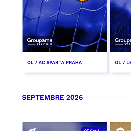
OL / AC SPARTA PRAHA
OL / L
11 août 2026 - 21:00
29 aoû
RÉSERVER
RÉSER
SEPTEMBRE 2026