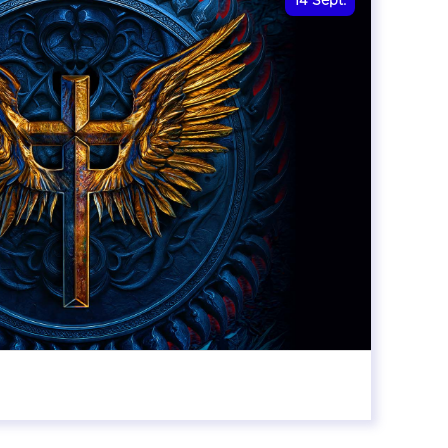
14
Sept.
20:00