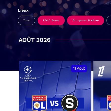
Lieux
Tous
LDLC Arena
Groupama Stadium
AOÛT 2026
11
Août