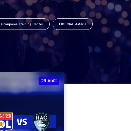
Groupama Training Center
FIDUCIAL Astéria
29
Août