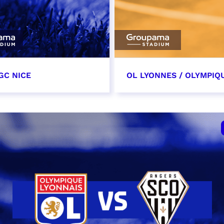
GC NICE
OL LYONNES / OLYMPIQ
tobre 2026
24 octobre 2026
t heure à confirmer
date et heure à confirme
VER
RÉSERVER