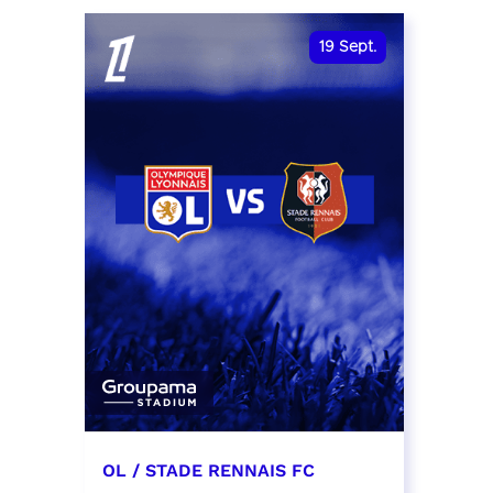
date et heure à confirmer
RÉSER
19
Sept.
RÉSERVER
OL / STADE RENNAIS FC