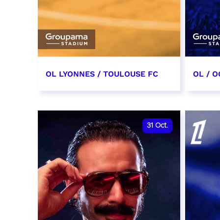
OL LYONNES / TOULOUSE FC
OL / O
3 octobre 2026
17 oc
date et heure à confirmer
date e
31
Oct.
RÉSERVER
RÉSER