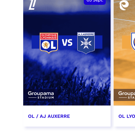
05
Sept.
OL / AJ AUXERRE
OL LYO
5 septembre 2026
12 sep