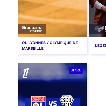
OL LYONNES / OLYMPIQUE DE
LEGE
MARSEILLE
24 octobre 2026
29 oc
date et heure à confirmer
RÉSER
31
Oct.
RÉSERVER