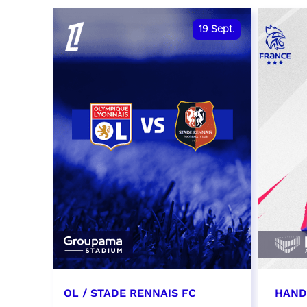
date et heure à confirmer
RÉSER
19
Sept.
RÉSERVER
OL / STADE RENNAIS FC
HAND