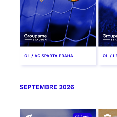
OL / AC SPARTA PRAHA
OL / L
11 août 2026 - 21:00
29 aoû
RÉSERVER
RÉSER
SEPTEMBRE 2026