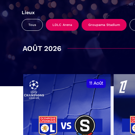
Lieux
Tous
LDLC Arena
Groupama Stadium
AOÛT 2026
11
Août