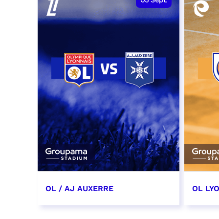
05
Sept.
OL / AJ AUXERRE
OL LYO
5 septembre 2026
12 sep