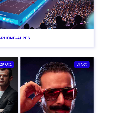
-RHÔNE-ALPES
0
29
Oct.
31
Oct.