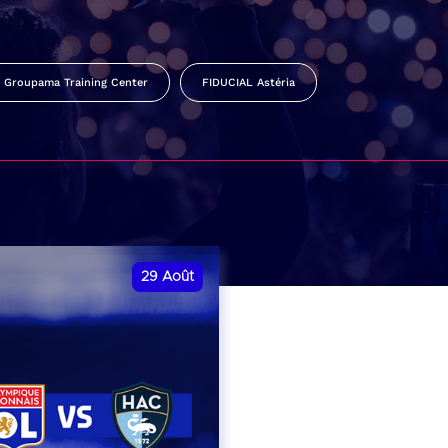
Groupama Training Center
FIDUCIAL Astéria
29
Août