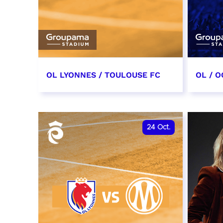
OL LYONNES / TOULOUSE FC
OL / O
3 octobre 2026
17 oc
date et heure à confirmer
date e
24
Oct.
RÉSERVER
RÉSER