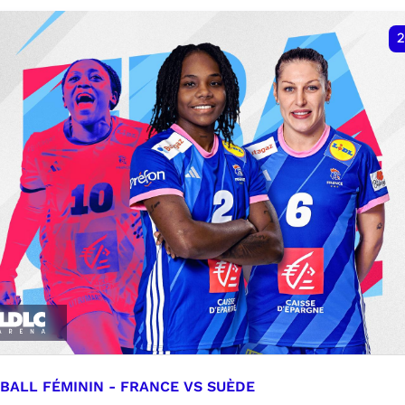
VER
RÉSERVER
2
BALL FÉMININ - FRANCE VS SUÈDE