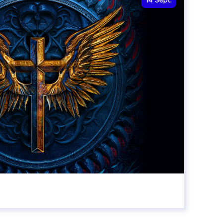
14
Sept.
20:00