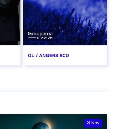
OL / ANGERS SCO
31 octobre 2026
date et heure à confirmer
RÉSERVER
21
Nov.