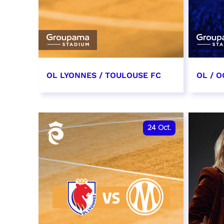
OL LYONNES / TOULOUSE FC
OL / O
3 octobre 2026
17 oc
date et heure à confirmer
date e
24
Oct.
RÉSERVER
RÉSER