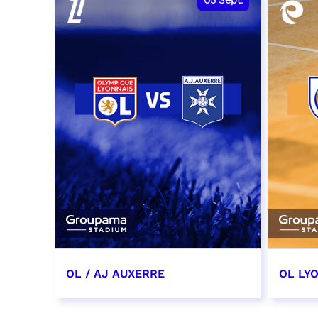
05
Sept.
OL / AJ AUXERRE
OL LYO
5 septembre 2026
12 sep