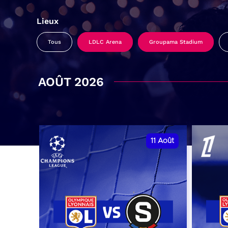
Lieux
Tous
LDLC Arena
Groupama Stadium
AOÛT 2026
11
Août