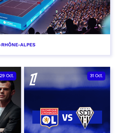
-RHÔNE-ALPES
0
29
Oct.
31
Oct.