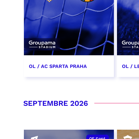
OL / AC SPARTA PRAHA
OL / L
11 août 2026 - 21:00
29 aoû
RÉSERVER
RÉSER
SEPTEMBRE 2026