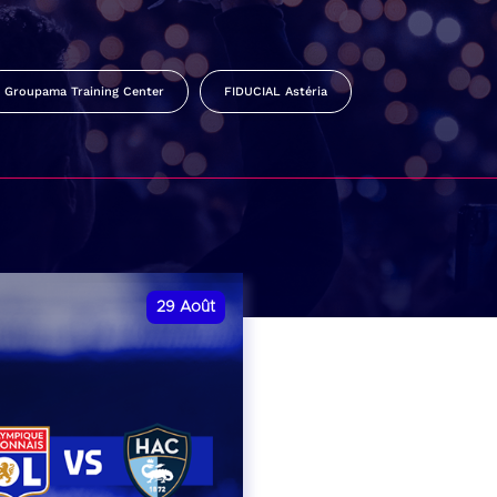
Groupama Training Center
FIDUCIAL Astéria
29
Août