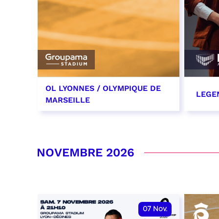
OL LYONNES / OLYMPIQUE DE
LEGE
MARSEILLE
24 octobre 2026
29 oc
date et heure à confirmer
RÉSER
NOVEMBRE 2026
RÉSERVER
07
Nov.