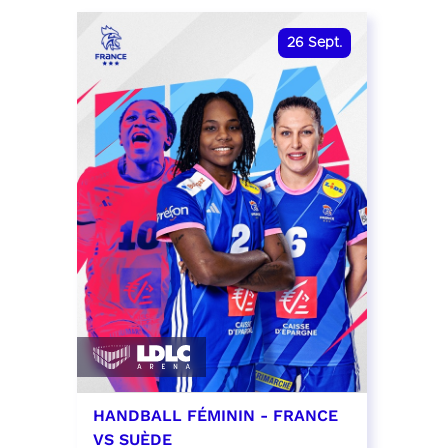
date et heure à confirmer
RÉSER
26
Sept.
RÉSERVER
HANDBALL FÉMININ - FRANCE
VS SUÈDE