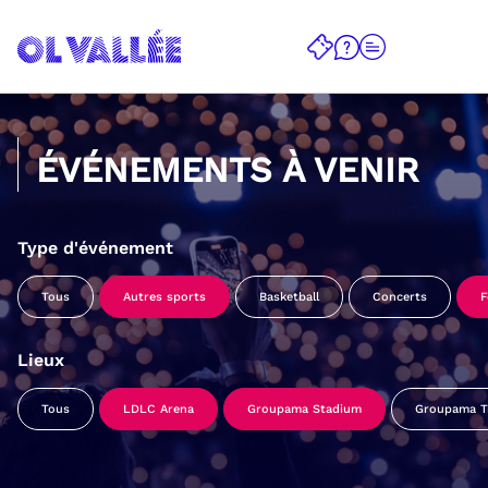
ÉVÉNEMENTS À VENIR
Type d'événement
Tous
Autres sports
Basketball
Concerts
F
Lieux
Tous
LDLC Arena
Groupama Stadium
Groupama Tr