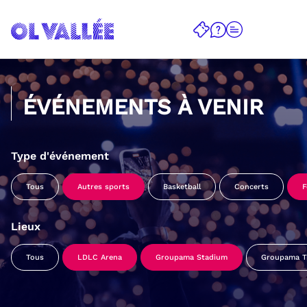
ÉVÉNEMENTS À VENIR
Type d'événement
Tous
Autres sports
Basketball
Concerts
F
Lieux
Tous
LDLC Arena
Groupama Stadium
Groupama Tr