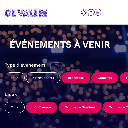
ÉVÉNEMENTS À VENIR
Type d'événement
Tous
Autres sports
Basketball
Concerts
F
Lieux
Tous
LDLC Arena
Groupama Stadium
Groupama Tr