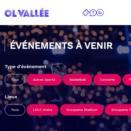
ÉVÉNEMENTS À VENIR
Type d'événement
Tous
Autres sports
Basketball
Concerts
F
Lieux
Tous
LDLC Arena
Groupama Stadium
Groupama Tr