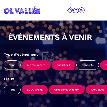
ÉVÉNEMENTS À VENIR
Type d'événement
Tous
Autres sports
Basketball
Concerts
F
Lieux
Tous
LDLC Arena
Groupama Stadium
Groupama Tr