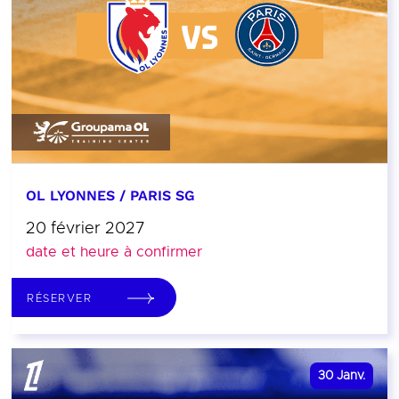
OL LYONNES / PARIS SG
20 février 2027
date et heure à confirmer
RÉSERVER
30
Janv.