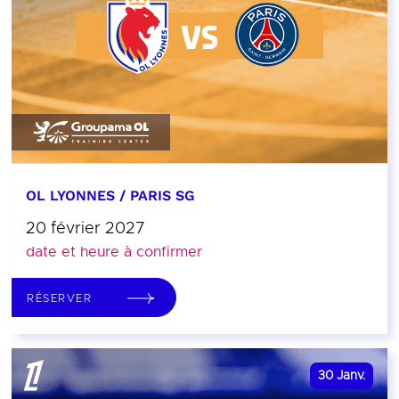
OL LYONNES / PARIS SG
20 février 2027
date et heure à confirmer
RÉSERVER
30
Janv.