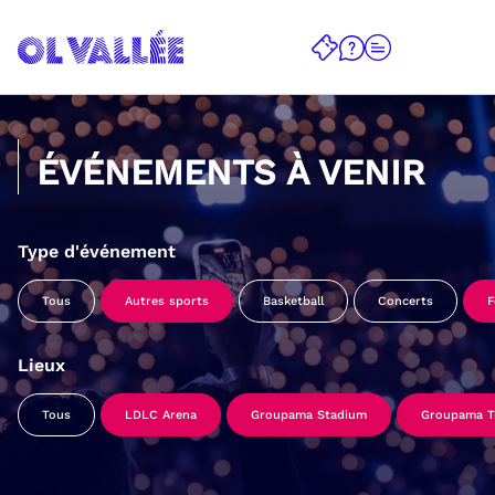
ÉVÉNEMENTS À VENIR
Type d'événement
Tous
Autres sports
Basketball
Concerts
F
Lieux
Tous
LDLC Arena
Groupama Stadium
Groupama Tr