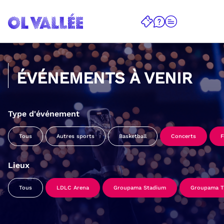
ÉVÉNEMENTS À VENIR
Type d'événement
Tous
Autres sports
Basketball
Concerts
F
Lieux
Tous
LDLC Arena
Groupama Stadium
Groupama Tr