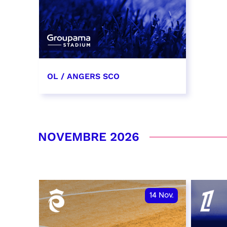
OL / ANGERS SCO
31 octobre 2026
date et heure à confirmer
NOVEMBRE 2026
RÉSERVER
14
Nov.