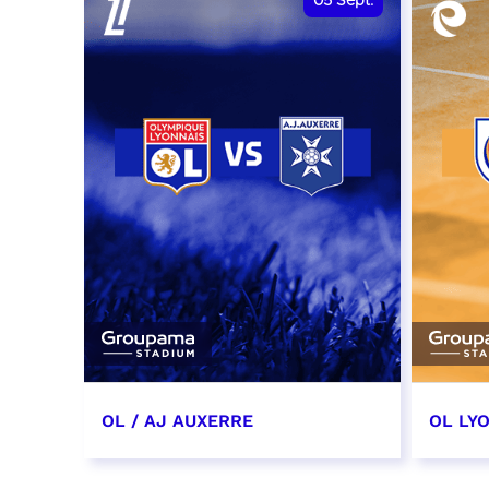
05
Sept.
OL / AJ AUXERRE
OL LYO
5 septembre 2026
12 sep