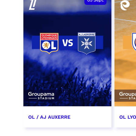
05
Sept.
OL / AJ AUXERRE
OL LYO
5 septembre 2026
12 sep