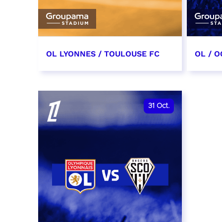
OL LYONNES / TOULOUSE FC
OL / O
3 octobre 2026
17 oc
date et heure à confirmer
date e
31
Oct.
RÉSERVER
RÉSER