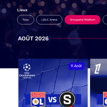
Lieux
Tous
LDLC Arena
Groupama Stadium
AOÛT 2026
11
Août