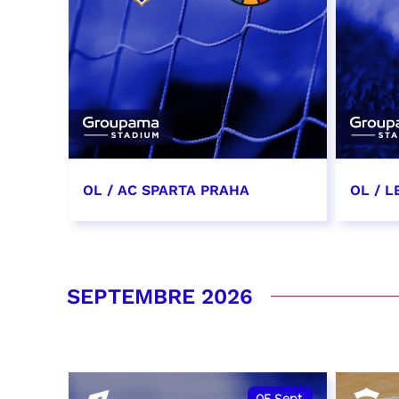
OL / AC SPARTA PRAHA
OL / L
11 août 2026 - 21:00
29 aoû
RÉSERVER
RÉSER
SEPTEMBRE 2026