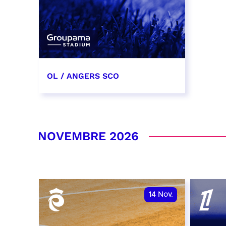
OL / ANGERS SCO
31 octobre 2026
date et heure à confirmer
NOVEMBRE 2026
RÉSERVER
14
Nov.