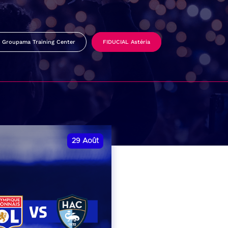
Groupama Training Center
FIDUCIAL Astéria
29
Août