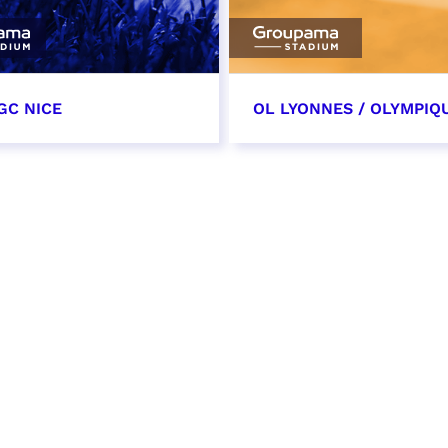
GC NICE
OL LYONNES / OLYMPIQ
tobre 2026
24 octobre 2026
t heure à confirmer
date et heure à confirme
VER
RÉSERVER