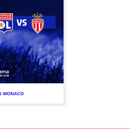
AS MONACO
vembre 2026
t heure à confirmer
VER