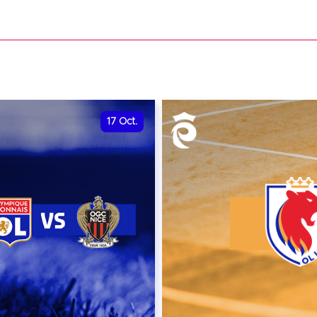
date et heure à confirme
VER
RÉSERVER
17
Oct.