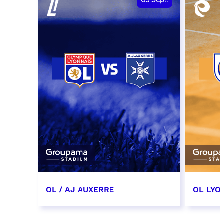
05
Sept.
OL / AJ AUXERRE
OL LYO
5 septembre 2026
12 sep