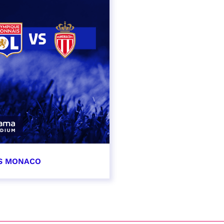
AS MONACO
vembre 2026
t heure à confirmer
VER