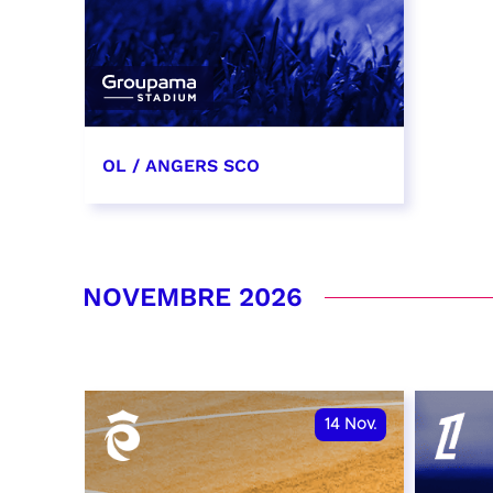
OL / ANGERS SCO
31 octobre 2026
date et heure à confirmer
NOVEMBRE 2026
RÉSERVER
14
Nov.