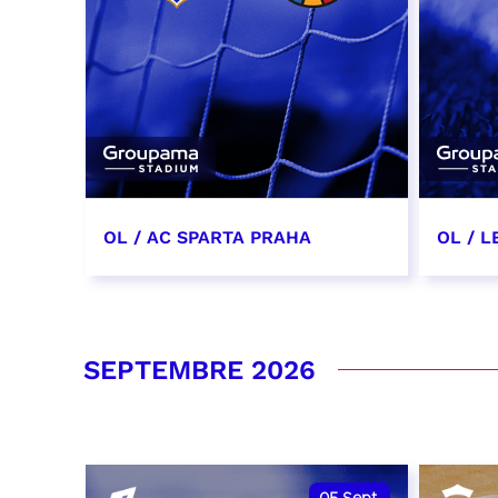
OL / AC SPARTA PRAHA
OL / L
11 août 2026 - 21:00
29 aoû
RÉSERVER
RÉSER
SEPTEMBRE 2026