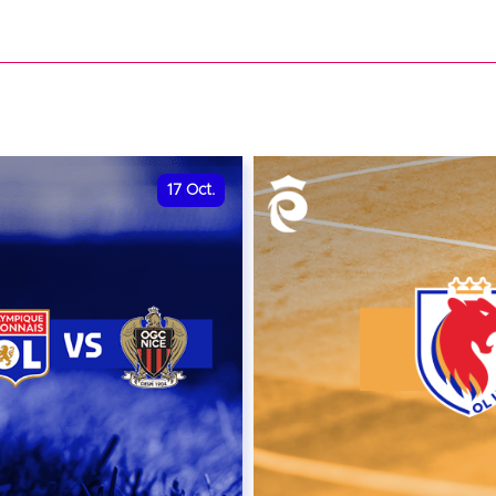
date et heure à confirme
VER
RÉSERVER
17
Oct.