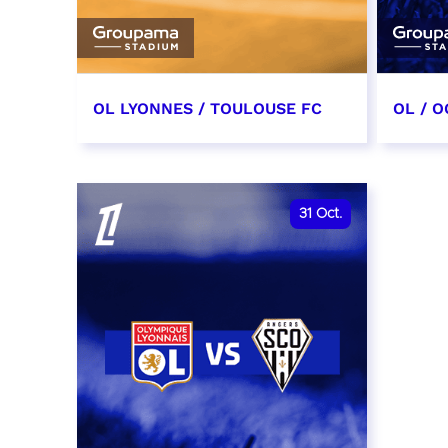
OL LYONNES / TOULOUSE FC
OL / O
3 octobre 2026
17 oc
date et heure à confirmer
date e
31
Oct.
RÉSERVER
RÉSER