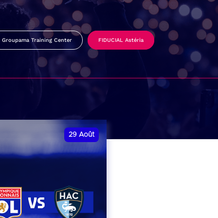
Groupama Training Center
FIDUCIAL Astéria
29
Août