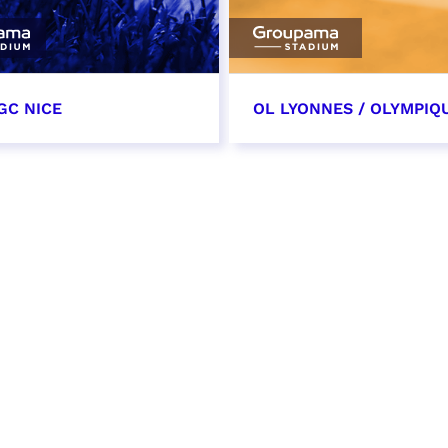
GC NICE
OL LYONNES / OLYMPIQ
tobre 2026
24 octobre 2026
t heure à confirmer
date et heure à confirme
VER
RÉSERVER