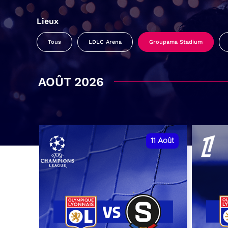
Lieux
Tous
LDLC Arena
Groupama Stadium
AOÛT 2026
11
Août