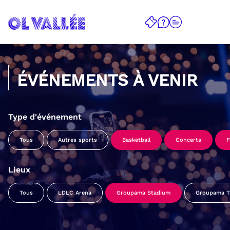
ÉVÉNEMENTS À VENIR
Type d'événement
Tous
Autres sports
Basketball
Concerts
F
Lieux
Tous
LDLC Arena
Groupama Stadium
Groupama Tr