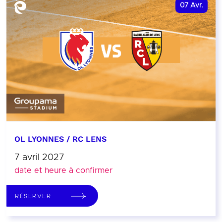
07
Avr.
OL LYONNES / RC LENS
7 avril 2027
date et heure à confirmer
RÉSERVER