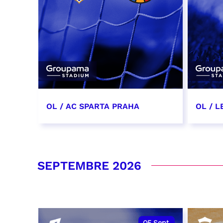
OL / AC SPARTA PRAHA
OL / L
11 août 2026 - 21:00
29 aoû
RÉSERVER
RÉSER
SEPTEMBRE 2026