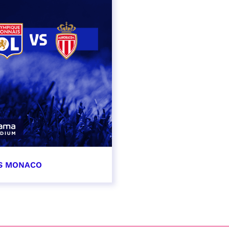
AS MONACO
vembre 2026
t heure à confirmer
VER