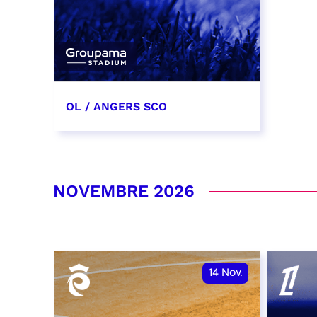
OL / ANGERS SCO
31 octobre 2026
date et heure à confirmer
NOVEMBRE 2026
RÉSERVER
14
Nov.