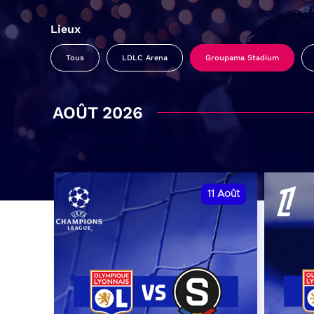
Lieux
Tous
LDLC Arena
Groupama Stadium
AOÛT 2026
11
Août