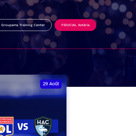
Groupama Training Center
FIDUCIAL Astéria
29
Août