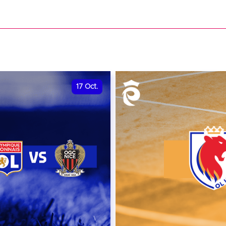
date et heure à confirme
VER
RÉSERVER
17
Oct.