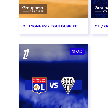
OL LYONNES / TOULOUSE FC
OL / O
3 octobre 2026
17 oc
date et heure à confirmer
date e
31
Oct.
RÉSERVER
RÉSER