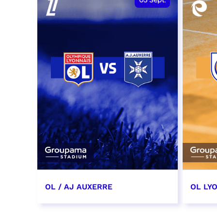
05
Sept.
OL / AJ AUXERRE
OL LYO
5 septembre 2026
12 sep