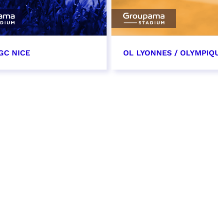
GC NICE
OL LYONNES / OLYMPIQ
tobre 2026
24 octobre 2026
t heure à confirmer
date et heure à confirme
VER
RÉSERVER