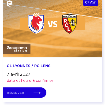
07
Avr.
OL LYONNES / RC LENS
7 avril 2027
date et heure à confirmer
RÉSERVER