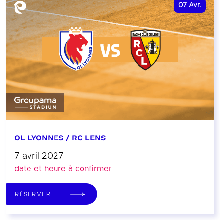
07
Avr.
OL LYONNES / RC LENS
7 avril 2027
date et heure à confirmer
RÉSERVER