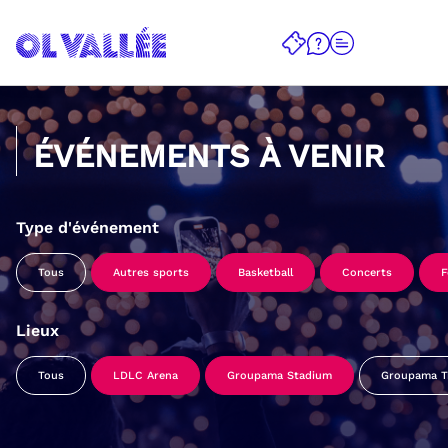
ÉVÉNEMENTS À VENIR
Type d'événement
Tous
Autres sports
Basketball
Concerts
F
Lieux
Tous
LDLC Arena
Groupama Stadium
Groupama Tr