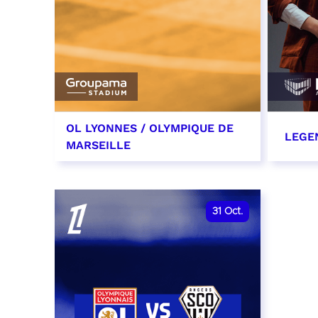
OL LYONNES / OLYMPIQUE DE
LEGE
MARSEILLE
24 octobre 2026
29 oc
date et heure à confirmer
RÉSER
31
Oct.
RÉSERVER