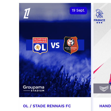
date et heure à confirmer
RÉSER
19
Sept.
RÉSERVER
OL / STADE RENNAIS FC
HAND