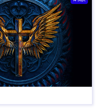
14
Sept.
20:00