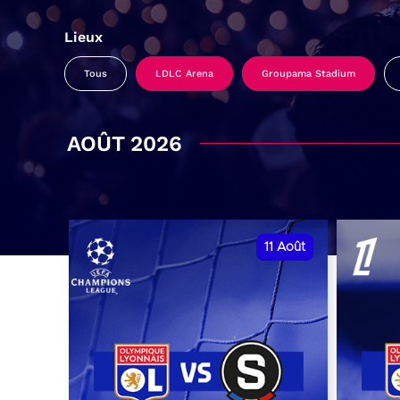
Lieux
Tous
LDLC Arena
Groupama Stadium
AOÛT 2026
11
Août