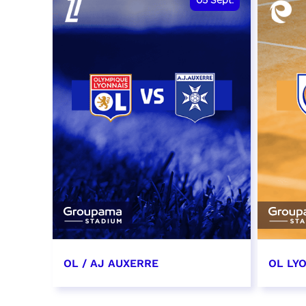
05
Sept.
OL / AJ AUXERRE
OL LYO
5 septembre 2026
12 sep