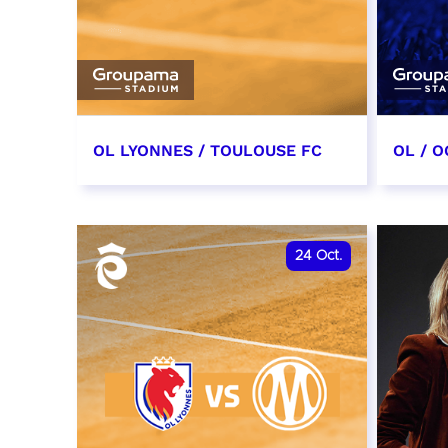
OL LYONNES / TOULOUSE FC
OL / O
3 octobre 2026
17 oc
date et heure à confirmer
date e
24
Oct.
RÉSERVER
RÉSER