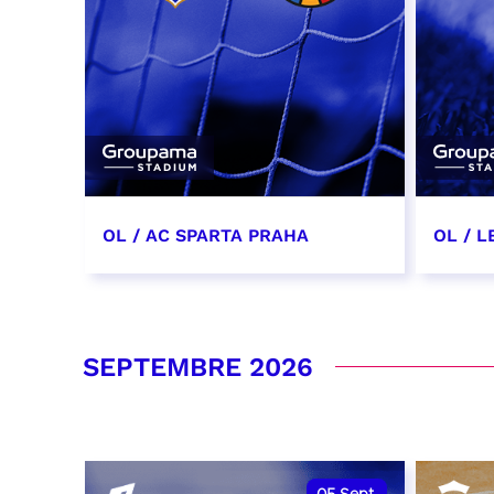
OL / AC SPARTA PRAHA
OL / L
11 août 2026 - 21:00
29 aoû
RÉSERVER
RÉSER
SEPTEMBRE 2026