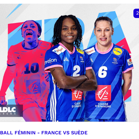
VER
RÉSERVER
2
BALL FÉMININ - FRANCE VS SUÈDE