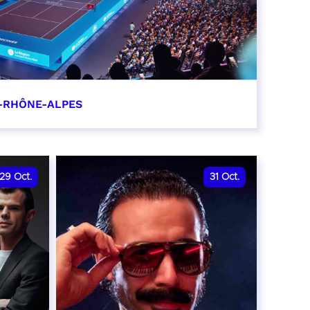
-RHÔNE-ALPES
0
29
Oct.
31
Oct.