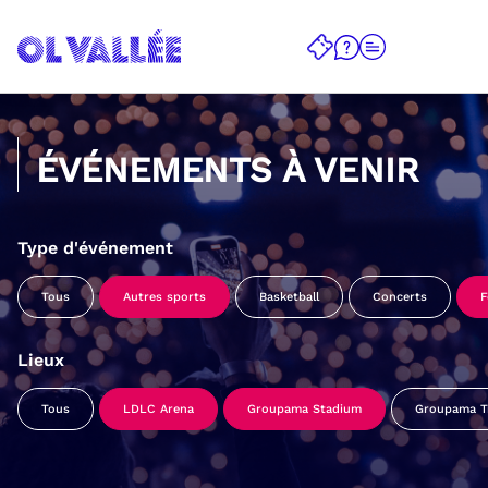
ÉVÉNEMENTS À VENIR
Type d'événement
Tous
Autres sports
Basketball
Concerts
F
Lieux
Tous
LDLC Arena
Groupama Stadium
Groupama Tr