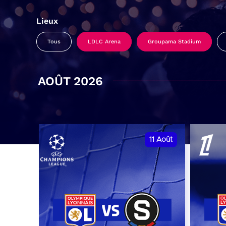
Lieux
Tous
LDLC Arena
Groupama Stadium
AOÛT 2026
11
Août