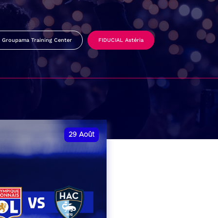
Groupama Training Center
FIDUCIAL Astéria
29
Août