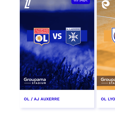
05
Sept.
OL / AJ AUXERRE
OL LYO
5 septembre 2026
12 sep