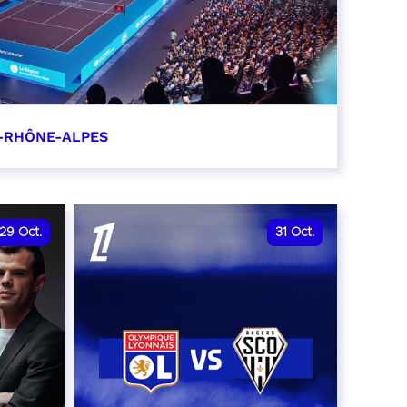
-RHÔNE-ALPES
0
29
Oct.
31
Oct.