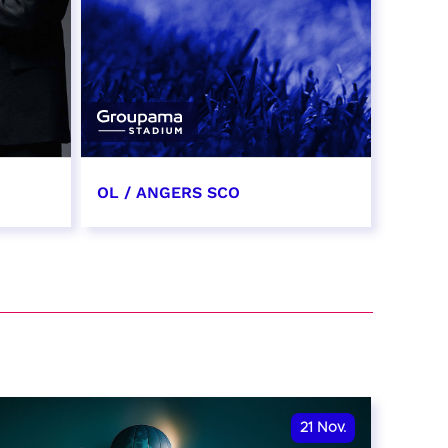
OL / ANGERS SCO
31 octobre 2026
date et heure à confirmer
RÉSERVER
21
Nov.