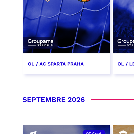
OL / AC SPARTA PRAHA
OL / L
11 août 2026 - 21:00
29 aoû
RÉSERVER
RÉSER
SEPTEMBRE 2026