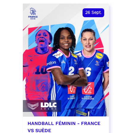
date et heure à confirmer
RÉSER
26
Sept.
RÉSERVER
HANDBALL FÉMININ - FRANCE
VS SUÈDE