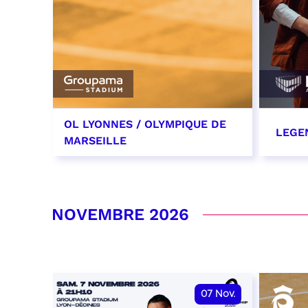
OL LYONNES / OLYMPIQUE DE
LEGE
MARSEILLE
24 octobre 2026
29 oc
date et heure à confirmer
RÉSER
NOVEMBRE 2026
RÉSERVER
07
Nov.