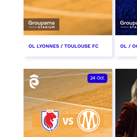
OL LYONNES / TOULOUSE FC
OL / O
3 octobre 2026
17 oc
date et heure à confirmer
date e
24
Oct.
RÉSERVER
RÉSER