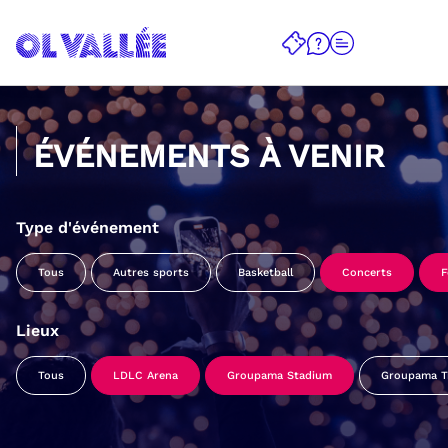
ÉVÉNEMENTS À VENIR
Type d'événement
Tous
Autres sports
Basketball
Concerts
F
Lieux
Tous
LDLC Arena
Groupama Stadium
Groupama Tr