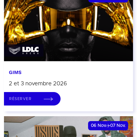
GIMS
2 et 3 novembre 2026
RÉSERVER
06
Nov.
07
Nov.