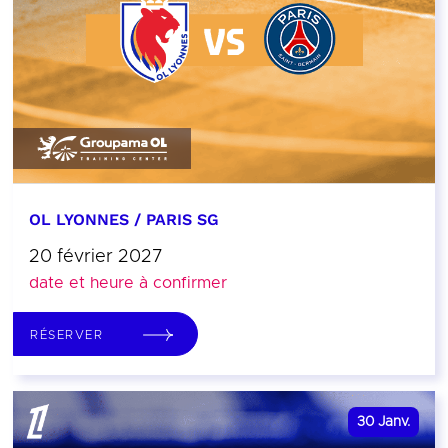
OL LYONNES / PARIS SG
20 février 2027
date et heure à confirmer
RÉSERVER
30
Janv.