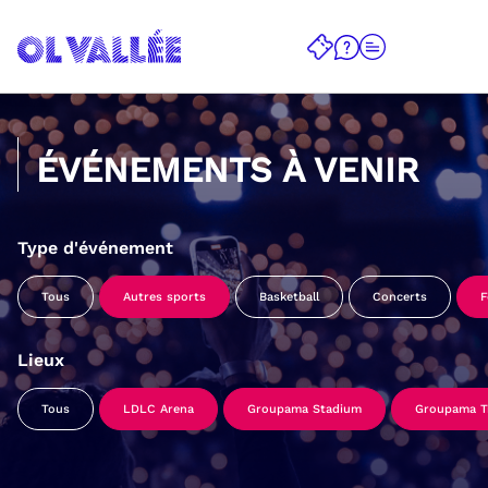
ÉVÉNEMENTS À VENIR
Type d'événement
Tous
Autres sports
Basketball
Concerts
F
Lieux
Tous
LDLC Arena
Groupama Stadium
Groupama Tr