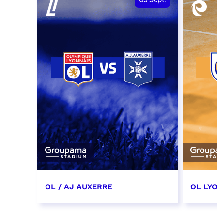
05
Sept.
OL / AJ AUXERRE
OL LYO
5 septembre 2026
12 sep