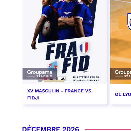
XV MASCULIN - FRANCE VS.
OL LY
FIDJI
7 novembre 2026 - 21:10
14 no
date e
RÉSERVER
DÉCEMBRE 2026
RÉSER