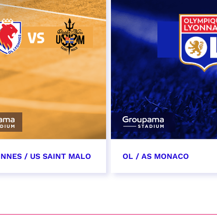
ONNES / US SAINT MALO
OL / AS MONACO
vembre 2026
28 novembre 2026
t heure à confirmer
date et heure à confirme
VER
RÉSERVER