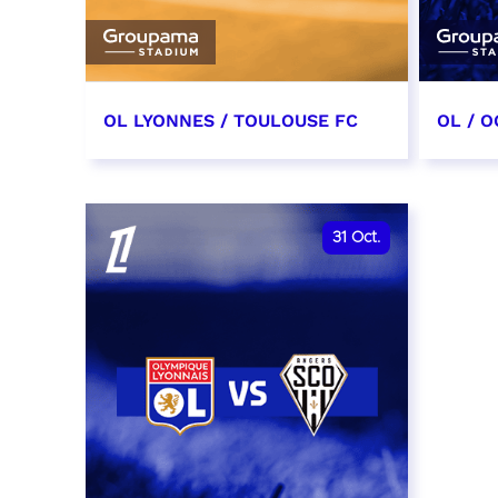
OL LYONNES / TOULOUSE FC
OL / O
3 octobre 2026
17 oc
date et heure à confirmer
date e
31
Oct.
RÉSERVER
RÉSER