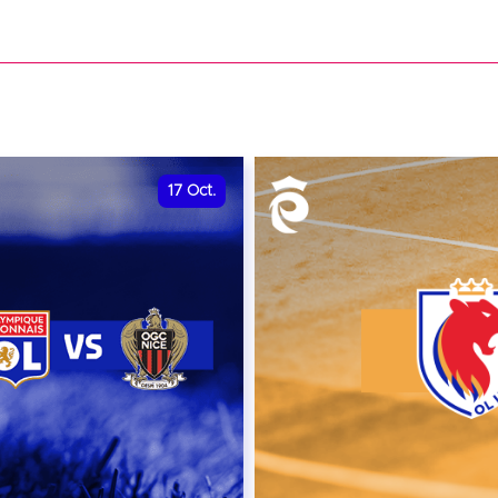
date et heure à confirme
VER
RÉSERVER
17
Oct.