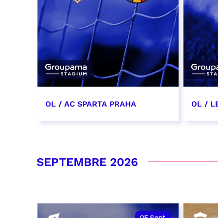
OL / AC SPARTA PRAHA
OL / L
11 août 2026 - 21:00
29 aoû
RÉSERVER
RÉSER
SEPTEMBRE 2026