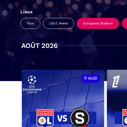
Lieux
Tous
LDLC Arena
Groupama Stadium
AOÛT 2026
11
Août