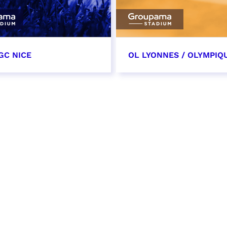
GC NICE
OL LYONNES / OLYMPIQ
tobre 2026
24 octobre 2026
t heure à confirmer
date et heure à confirme
VER
RÉSERVER