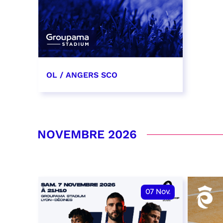
OL / ANGERS SCO
31 octobre 2026
date et heure à confirmer
NOVEMBRE 2026
RÉSERVER
07
Nov.