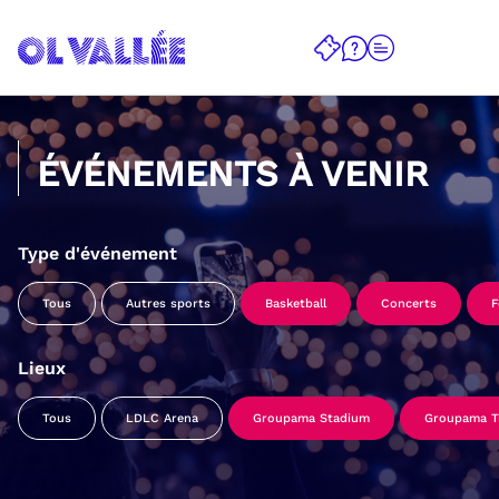
ÉVÉNEMENTS À VENIR
Type d'événement
Tous
Autres sports
Basketball
Concerts
F
Lieux
Tous
LDLC Arena
Groupama Stadium
Groupama Tr