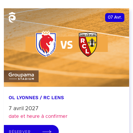
07
Avr.
OL LYONNES / RC LENS
7 avril 2027
date et heure à confirmer
RÉSERVER