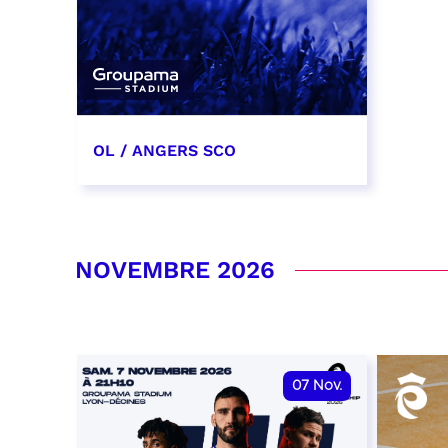
OL / ANGERS SCO
31 octobre 2026
date et heure à confirmer
NOVEMBRE 2026
RÉSERVER
07
Nov.