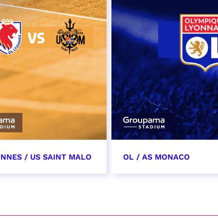
ONNES / US SAINT MALO
OL / AS MONACO
vembre 2026
28 novembre 2026
t heure à confirmer
date et heure à confirme
VER
RÉSERVER