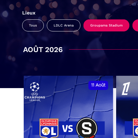
Lieux
Tous
LDLC Arena
Groupama Stadium
AOÛT 2026
11
Août