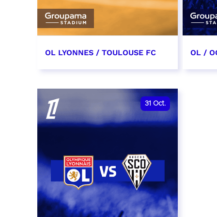
OL LYONNES / TOULOUSE FC
OL / O
3 octobre 2026
17 oc
date et heure à confirmer
date e
31
Oct.
RÉSERVER
RÉSER