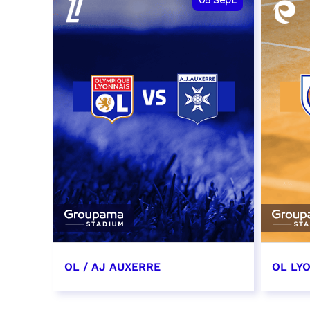
05
Sept.
OL / AJ AUXERRE
OL LYO
5 septembre 2026
12 sep