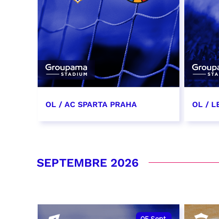
OL / AC SPARTA PRAHA
OL / L
11 août 2026 - 21:00
29 aoû
RÉSERVER
RÉSER
SEPTEMBRE 2026