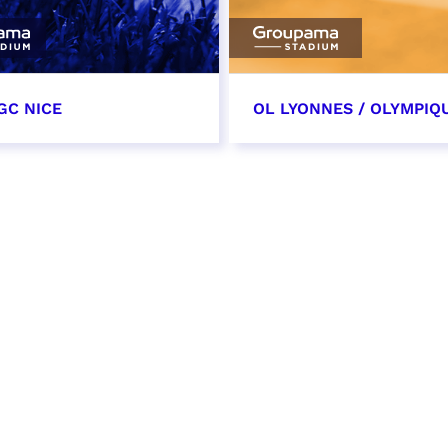
GC NICE
OL LYONNES / OLYMPIQ
tobre 2026
24 octobre 2026
t heure à confirmer
date et heure à confirme
VER
RÉSERVER