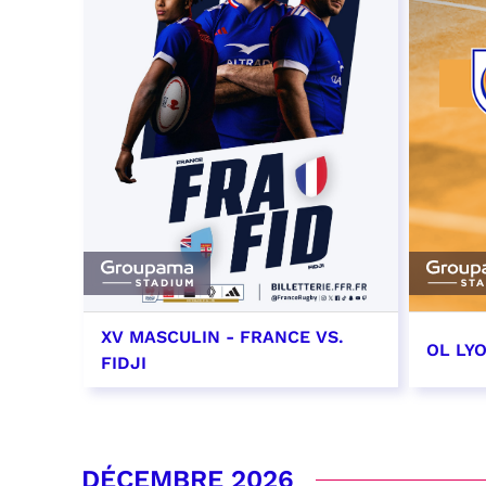
XV MASCULIN - FRANCE VS.
OL LY
FIDJI
7 novembre 2026 - 21:10
14 no
date e
RÉSERVER
DÉCEMBRE 2026
RÉSER