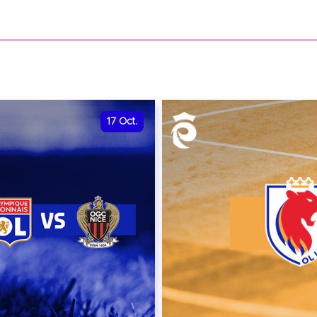
date et heure à confirme
VER
RÉSERVER
17
Oct.