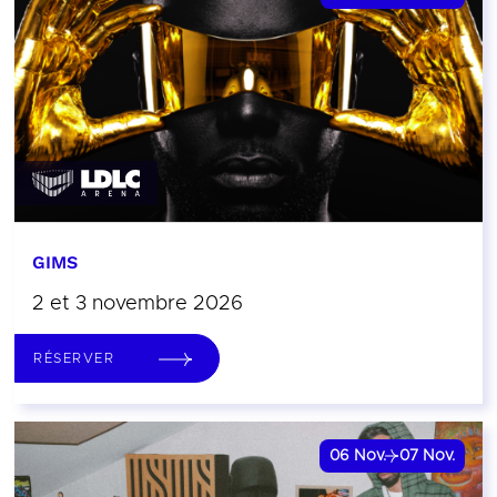
GIMS
2 et 3 novembre 2026
RÉSERVER
06
Nov.
07
Nov.