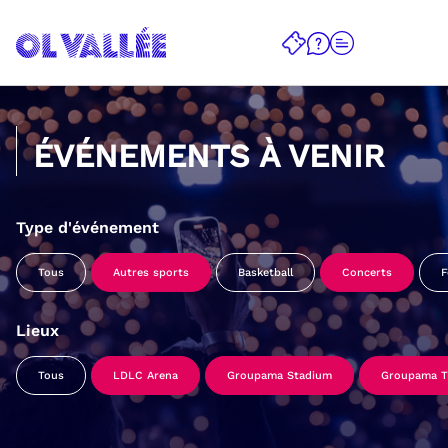
ÉVÉNEMENTS À VENIR
Type d'événement
Tous
Autres sports
Basketball
Concerts
F
Lieux
Tous
LDLC Arena
Groupama Stadium
Groupama Tr