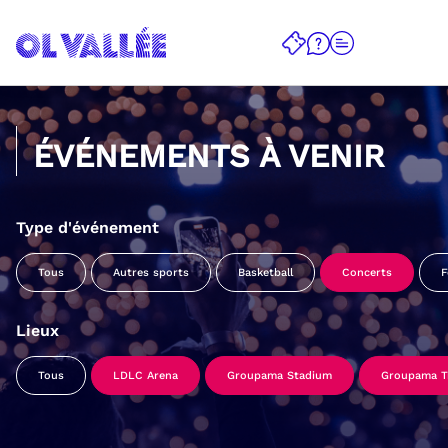
ÉVÉNEMENTS À VENIR
Type d'événement
Tous
Autres sports
Basketball
Concerts
F
Lieux
Tous
LDLC Arena
Groupama Stadium
Groupama Tr