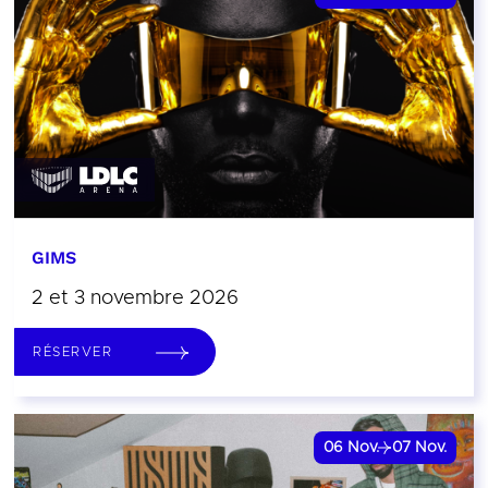
GIMS
2 et 3 novembre 2026
RÉSERVER
06
Nov.
07
Nov.