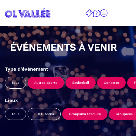
ÉVÉNEMENTS À VENIR
Type d'événement
Tous
Autres sports
Basketball
Concerts
F
Lieux
Tous
LDLC Arena
Groupama Stadium
Groupama Tr