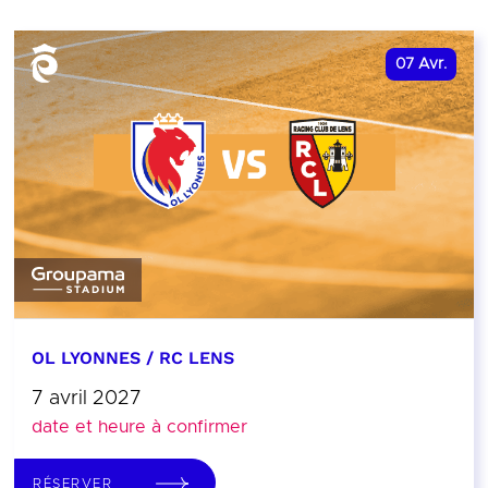
07
Avr.
OL LYONNES / RC LENS
7 avril 2027
date et heure à confirmer
RÉSERVER